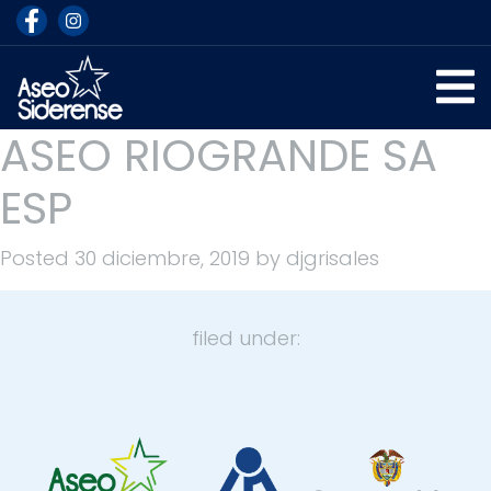
ASEO RIOGRANDE SA
ESP
Posted
30 diciembre, 2019
by
djgrisales
filed under: