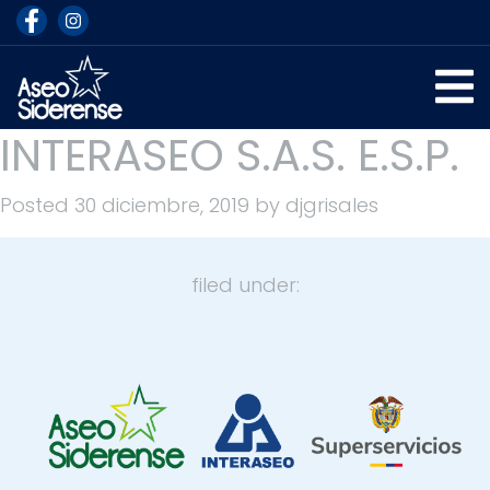
INTERASEO S.A.S. E.S.P.
Posted
30 diciembre, 2019
by
djgrisales
filed under: