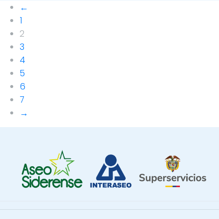
←
1
2
3
4
5
6
7
→