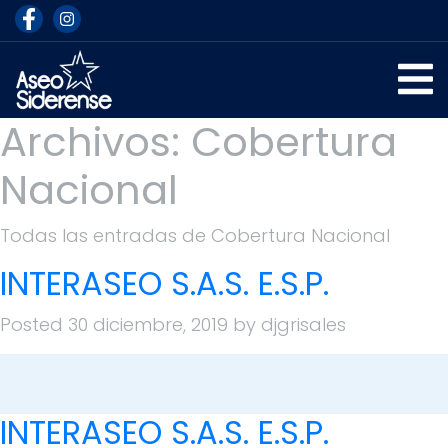
Archivos:
Cobertura
Nacional
Todas las entradas de Cobertura Nacional
INTERASEO S.A.S. E.S.P.
Posted
30 diciembre, 2019
by
djgrisales
INTERASEO S.A.S. E.S.P.