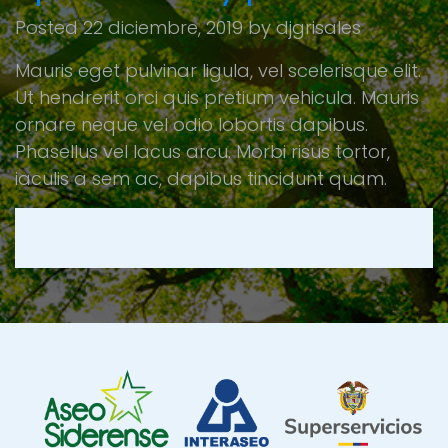
Posted
22 diciembre, 2019
by
djgrisales
Mauris eget pulvinar ligula, vel scelerisque elit.
Ut hendrerit orci quis pretium vehicula. Mauris
ornare neque vel odio lobortis dapibus.
Phasellus vel lacus arcu. Morbi risus tortor,
iaculis a sem ac, dapibus tincidunt quam.